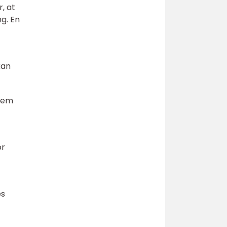
r, at
ng. En
kan
hjem
or
es