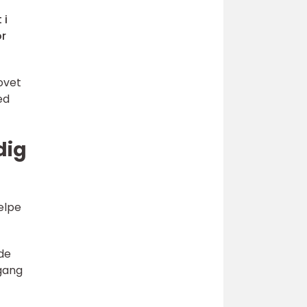
 i
or
ovet
ed
dig
ælpe
nde
dgang