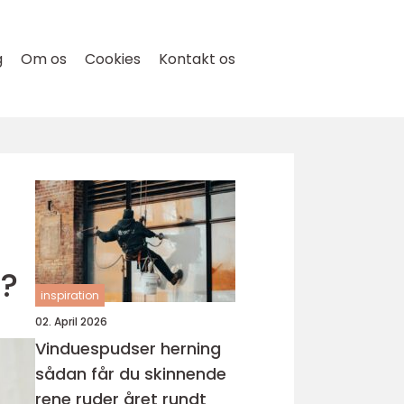
g
Om os
Cookies
Kontakt os
d?
inspiration
02. April 2026
Vinduespudser herning
sådan får du skinnende
rene ruder året rundt