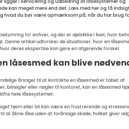
igger i servicering og udbedring af låsesystemer og
e kan meget mere end det. Læs med her og få indsigt
 hvad du bør være opmærksom på, når du har brug f
kymring for enhver, og der er øjeblikke i livet, hvor beh
t. Denne artikel udforsker de situationer, hvor en låsesm
 hvor deres ekspertise kan gøre en afgørende forskel.
 en låsesmed kan blive nødven
ndelige årsager til at kontakte en låsesmed er tabet af
r, bilnøgler eller nøgler til kontoret, kan en låsesmed hj
kifte hele låsesystemet.
s eget hjem eller bil kan være en frustrerende og stresse
 til at åbne låse uden at forårsage skade, hvilket giver a