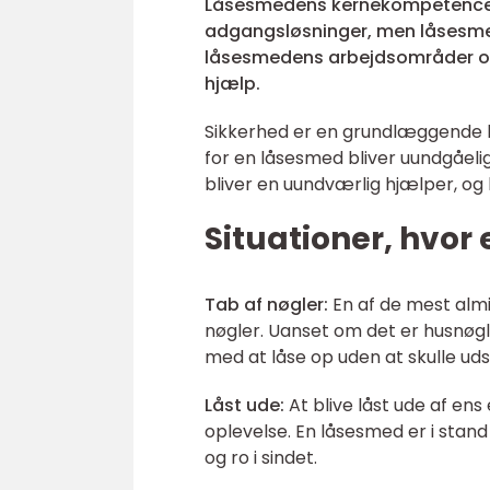
Låsesmedens kernekompetencer l
adgangsløsninger, men låsesmed
låsesmedens arbejdsområder og
hjælp.
Sikkerhed er en grundlæggende be
for en låsesmed bliver uundgåelig
bliver en uundværlig hjælper, og
Situationer, hvor
Tab af nøgler:
En af de mest almi
nøgler. Uanset om det er husnøgle
med at låse op uden at skulle uds
Låst ude:
At blive låst ude af en
oplevelse. En låsesmed er i stand
og ro i sindet.