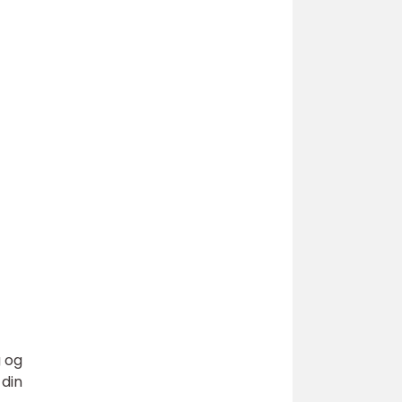
g og
 din