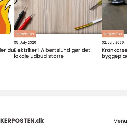
inspiration
inspiration
05. July 2026
02. July 2026
Elektriker i Albertslund gør det
Krankørsel odens
lokale udbud større
byggeplad
KERPOSTEN.
dk
Men