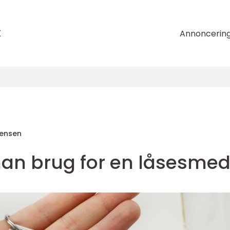
k
Annoncerin
rensen
an brug for en låsesme