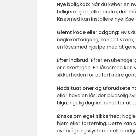
Nye boligkøb:
Når du køber en ny b
tidligere ejere eller andre, der 
låsesmed kan installere nye låse 
Glemt kode eller adgang:
Hvis du
nøglekortadgang, kan det være, a
en låsesmed hjælpe med at gen
Efter indbrud:
Efter en ubehagelig
er sikkert igen. En låsesmed kan 
sikkerheden for at forhindre gent
Nødsituationer og uforudsete h
eller have en lås, der pludselig s
tilgængelig døgnet rundt for at t
Ønske om øget sikkerhed:
Nogle 
hjem eller forretning. Dette kan
overvågningssystemer eller adga