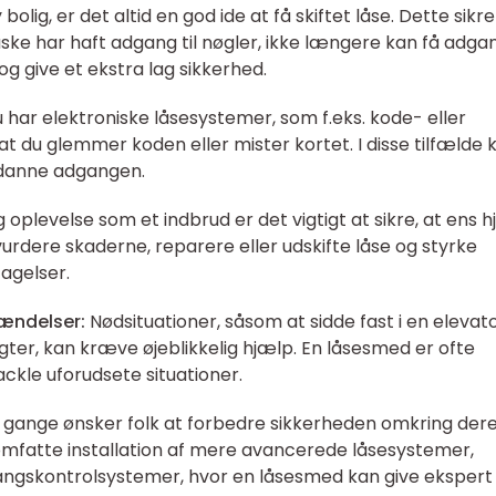
olig, er det altid en god ide at få skiftet låse. Dette sikre
måske har haft adgang til nøgler, ikke længere kan få adga
og give et ekstra lag sikkerhed.
 har elektroniske låsesystemer, som f.eks. kode- eller
t du glemmer koden eller mister kortet. I disse tilfælde 
danne adgangen.
 oplevelse som et indbrud er det vigtigt at sikre, at ens 
vurdere skaderne, reparere eller udskifte låse og styrke
agelser.
ændelser:
Nødsituationer, såsom at sidde fast i en elevat
vigter, kan kræve øjeblikkelig hjælp. En låsesmed er ofte
ackle uforudsete situationer.
gange ønsker folk at forbedre sikkerheden omkring der
 omfatte installation af mere avancerede låsesystemer,
ngskontrolsystemer, hvor en låsesmed kan give ekspert