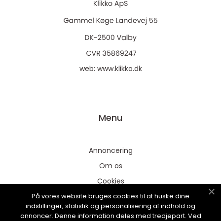
web:
www.klikko.dk
Menu
Annoncering
Om os
Cookies
På vores website bruges cookies til at huske dine
Kontakt os
indstillinger, statistik og personalisering af indhold og
Sitemap
annoncer. Denne information deles med tredjepart. Ved