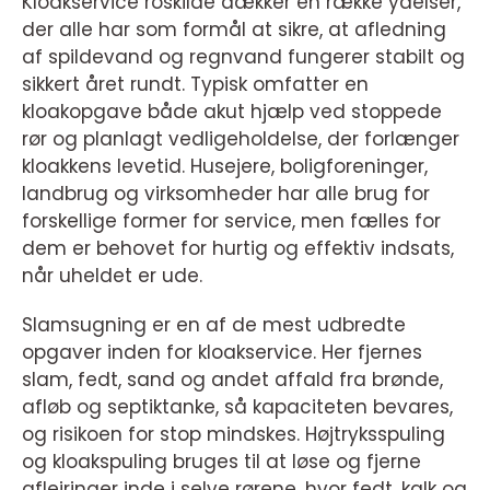
Kloakservice roskilde dækker en række ydelser,
der alle har som formål at sikre, at afledning
af spildevand og regnvand fungerer stabilt og
sikkert året rundt. Typisk omfatter en
kloakopgave både akut hjælp ved stoppede
rør og planlagt vedligeholdelse, der forlænger
kloakkens levetid. Husejere, boligforeninger,
landbrug og virksomheder har alle brug for
forskellige former for service, men fælles for
dem er behovet for hurtig og effektiv indsats,
når uheldet er ude.
Slamsugning er en af de mest udbredte
opgaver inden for kloakservice. Her fjernes
slam, fedt, sand og andet affald fra brønde,
afløb og septiktanke, så kapaciteten bevares,
og risikoen for stop mindskes. Højtryksspuling
og kloakspuling bruges til at løse og fjerne
aflejringer inde i selve rørene, hvor fedt, kalk og