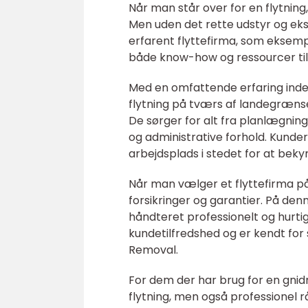
Når man står over for en flytning
Men uden det rette udstyr og eksp
erfarent flyttefirma, som eksemp
både know-how og ressourcer til
Med en omfattende erfaring inden f
flytning på tværs af landegrænser,
De sørger for alt fra planlægning 
og administrative forhold. Kunde
arbejdsplads i stedet for at beky
Når man vælger et flyttefirma på S
forsikringer og garantier. På de
håndteret professionelt og hurt
kundetilfredshed og er kendt for
Removal.
For dem der har brug for en gnidn
flytning, men også professionel r