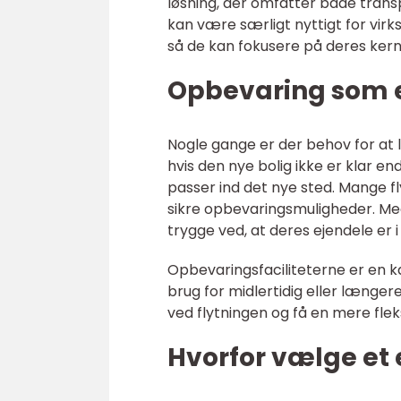
løsning, der omfatter både tran
kan være særligt nyttigt for vir
så de kan fokusere på deres ker
Opbevaring som en
Nogle gange er der behov for at 
hvis den nye bolig ikke er klar en
passer ind det nye sted. Mange f
sikre opbevaringsmuligheder. Me
trygge ved, at deres ejendele er
Opbevaringsfaciliteterne er en 
brug for midlertidig eller læng
ved flytningen og få en mere fleks
Hvorfor vælge et 