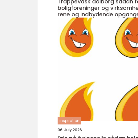
Trappevask aalborg sådan får
boligforeninger og virksomh
rene og indbydende opgang
inspiration
06. July 2026