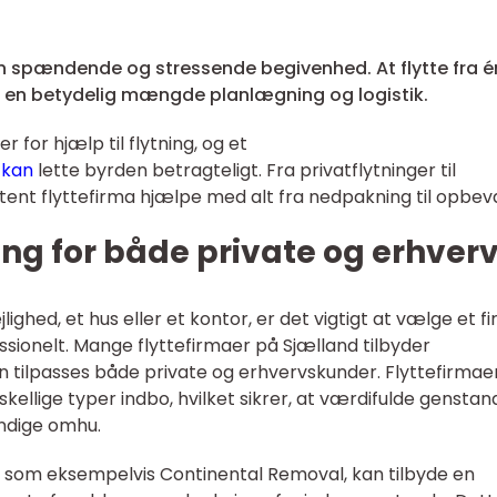
en spændende og stressende begivenhed. At flytte fra é
fte en betydelig mængde planlægning og logistik.
 for hjælp til flytning, og et
 kan
lette byrden betragteligt. Fra privatflytninger til
ent flyttefirma hjælpe med alt fra nedpakning til opbeva
ning for både private og erhver
lighed, et hus eller et kontor, er det vigtigt at vælge et f
ionelt. Mange flyttefirmaer på Sjælland tilbyder
 tilpasses både private og erhvervskunder. Flyttefirmae
kellige typer indbo, hvilket sikrer, at værdifulde genstan
ndige omhu.
, som eksempelvis Continental Removal, kan tilbyde en