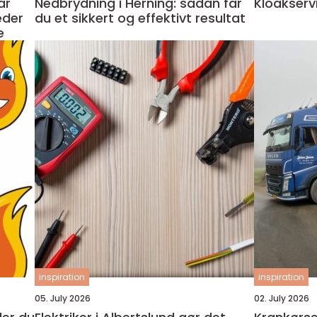
Nedbrydning i Herning: sådan får
Kloakserv
eder
du et sikkert og effektivt resultat
e
inspiration
inspiration
05. July 2026
02. July 2026