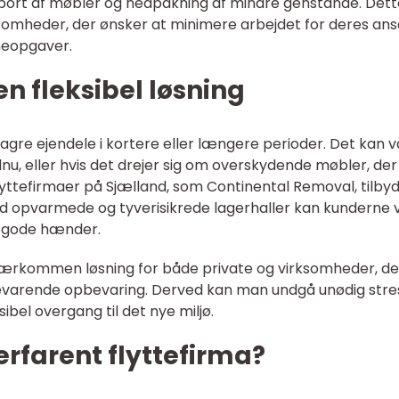
sport af møbler og nedpakning af mindre genstande. Dett
ksomheder, der ønsker at minimere arbejdet for deres ans
neopgaver.
 fleksibel løsning
lagre ejendele i kortere eller længere perioder. Det kan 
dnu, eller hvis det drejer sig om overskydende møbler, der
lyttefirmaer på Sjælland, som Continental Removal, tilby
d opvarmede og tyverisikrede lagerhaller kan kunderne
 i gode hænder.
kærkommen løsning for både private og virksomheder, de
erevarende opbevaring. Derved kan man undgå unødig stre
ibel overgang til det nye miljø.
erfarent flyttefirma?