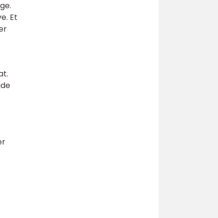
ge.
e. Et
er
at.
jde
er