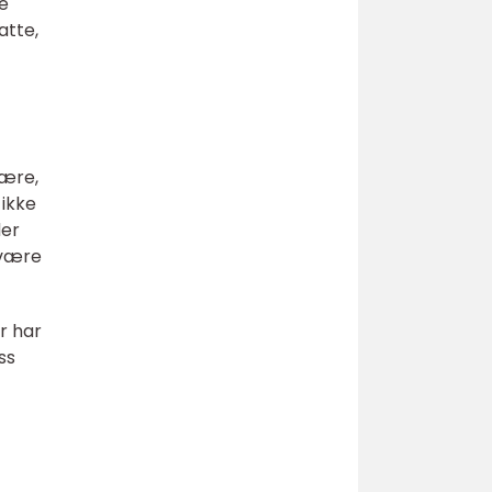
e
atte,
være,
 ikke
der
 være
r har
ss