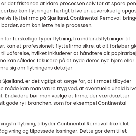
, er det fristende at klare processen selv for at spare pen
ertise kan flytningen hurtigt blive en uoverskuelig opgav
elvis flyttefirma på Sjælland, Continental Removal, bring
 bordet, som kan lette hele processen.
or forskellige typer flytning, fra indlandsflytninger til
 kan et professionelt flyttefirma sikre, at alt forløber gl
til udførelse, hvilket inkluderer at håndtere alt papirarbe
rne kan således fokusere på at nyde deres nye hjem eller
mre sig om flytningens detaljer.
jælland, er det vigtigt at sørge for, at firmaet tilbyder
nne måde kan man være tryg ved, at eventuelle uheld bliv
igt. Endvidere bør man vælge et firma, der værdsætter
 sit gode ry i branchen, som for eksempel Continental
ingsfri flytning, tilbyder Continental Removal ikke blot
ådgivning og tilpassede løsninger. Dette gør dem til et