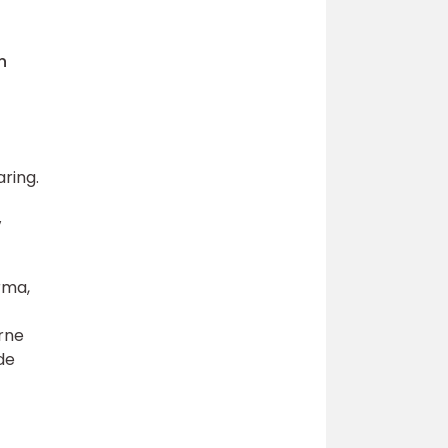
n
ring.
v
irma,
rne
de