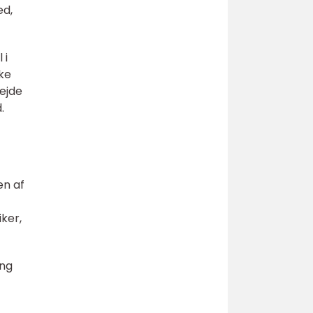
ed,
 i
ske
bejde
.
en af
ker,
ing