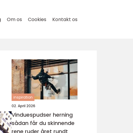
g
Om os
Cookies
Kontakt os
inspiration
02. April 2026
Vinduespudser herning
sådan får du skinnende
rene ruder året rundt