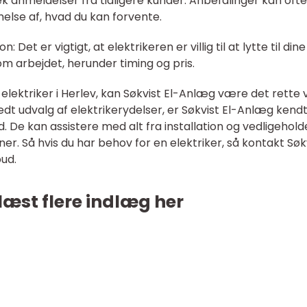
 anmeldelser fra tidligere kunder. Anbefalinger kan ofte
lse af, hvad du kan forvente.
et er vigtigt, at elektrikeren er villig til at lytte til dine
m arbejdet, herunder timing og pris.
 elektriker i Herlev, kan Søkvist El-Anlæg være det rette v
dt udvalg af elektrikerydelser, er Søkvist El-Anlæg kendt
d. De kan assistere med alt fra installation og vedligehold
ner. Så hvis du har behov for en elektriker, så kontakt Søk
bud.
læst flere indlæg her