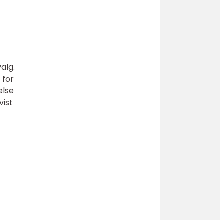
alg.
 for
else
vist