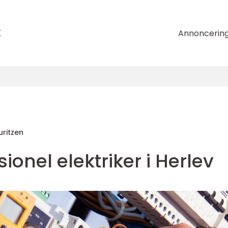
k
Annoncerin
uritzen
ionel elektriker i Herlev