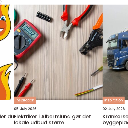
e
inspiration
inspiration
05. July 2026
02. July 2026
Elektriker i Albertslund gør det
Krankørsel odens
lokale udbud større
byggeplad