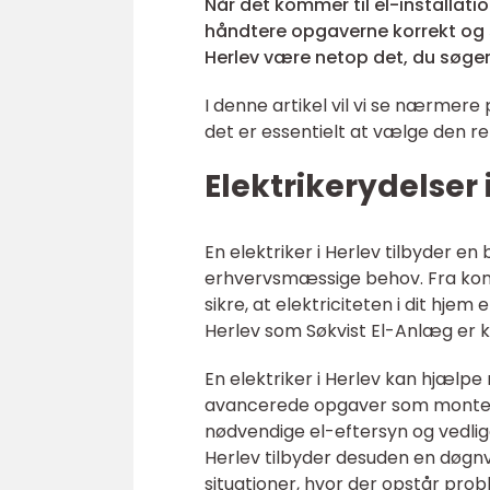
Når det kommer til el-installatio
håndtere opgaverne korrekt og sik
Herlev være netop det, du søger
I denne artikel vil vi se nærmere 
det er essentielt at vælge den ret
Elektrikerydelser 
En elektriker i Herlev tilbyder e
erhvervsmæssige behov. Fra komple
sikre, at elektriciteten i dit hjem
Herlev som Søkvist El-Anlæg er ke
En elektriker i Herlev kan hjælpe 
avancerede opgaver som monteri
nødvendige el-eftersyn og vedlige
Herlev tilbyder desuden en døgnva
situationer, hvor der opstår prob