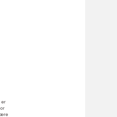
 er
for
være