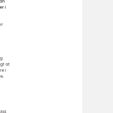
kan
r i
or
og
gt at
re i
e.
tid.