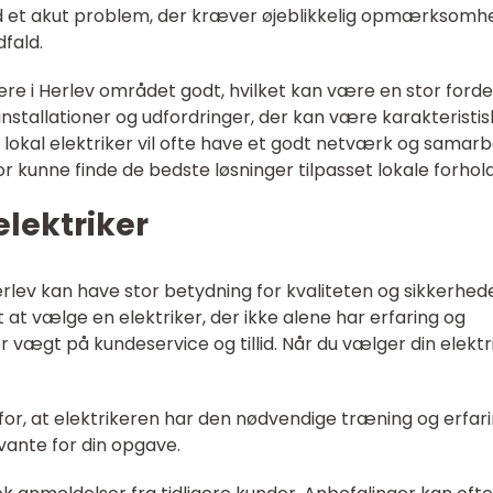
med et akut problem, der kræver øjeblikkelig opmærksomh
dfald.
re i Herlev området godt, hvilket kan være en stor fordel
e installationer og udfordringer, der kan være karakteristi
 lokal elektriker vil ofte have et godt netværk og samar
 kunne finde de bedste løsninger tilpasset lokale forhold
elektriker
erlev kan have stor betydning for kvaliteten og sikkerhed
t at vælge en elektriker, der ikke alene har erfaring og
vægt på kundeservice og tillid. Når du vælger din elektri
rg for, at elektrikeren har den nødvendige træning og erfar
vante for din opgave.