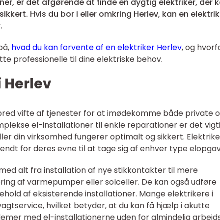
ner, er det afgørende at finde en dygtig elektriker, der 
kert. Hvis du bor i eller omkring Herlev, kan en elektrike
.
på,
hvad du kan forvente af en elektriker Herlev
, og hvorf
te professionelle til dine elektriske behov.
i Herlev
n bred vifte af tjenester for at imødekomme både private 
kse el-installationer til enkle reparationer er det vigti
 eller din virksomhed fungerer optimalt og sikkert. Elektrike
ndt for deres evne til at tage sig af enhver type elopgav
med alt fra installation af nye stikkontakter til mere
ng af varmepumper eller solceller. De kan også udføre
hold af eksisterende installationer. Mange elektrikere i
gtservice, hvilket betyder, at du kan få hjælp i akutte
lemer med el-installationerne uden for almindelig arbejds