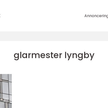
k
Annoncerin
glarmester lyngby