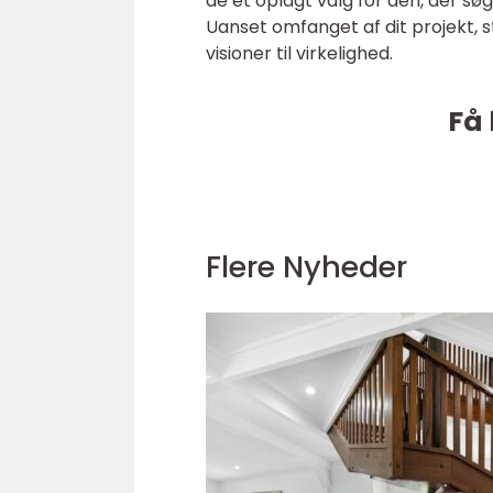
de et oplagt valg for den, der søge
Uanset omfanget af dit projekt, 
visioner til virkelighed.
Få 
Flere Nyheder