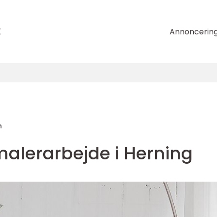
k
Annoncerin
n
malerarbejde i Herning