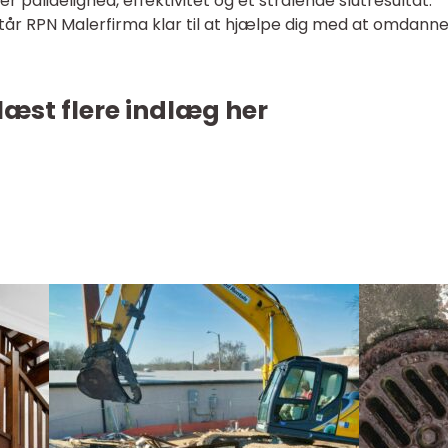
r pålidelighed, effektivitet og et strålende slutresultat.
står RPN Malerfirma klar til at hjælpe dig med at omdanne
læst flere indlæg her