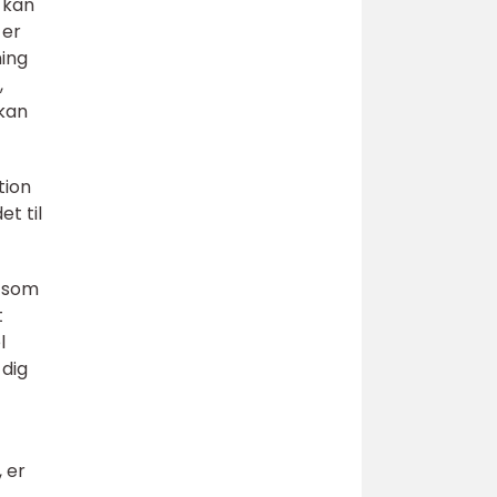
r kan
 er
ning
,
 kan
tion
t til
, som
t
l
 dig
 er