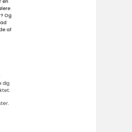
r en
alere
r? Og
vad
nde af
n
e dig
ktet.
ter.