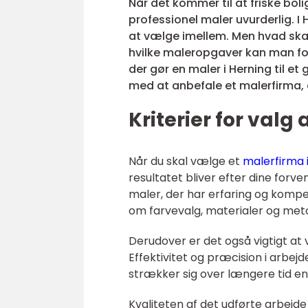
Når det kommer til at friske bol
professionel maler uvurderlig. 
at vælge imellem. Men hvad skal
hvilke maleropgaver kan man forv
der gør en maler i Herning til et
med at anbefale et malerfirma, d
Kriterier for valg
Når du skal vælge et
malerfirma 
resultatet bliver efter dine forv
maler, der har erfaring og kompet
om farvevalg, materialer og metod
Derudover er det også vigtigt at v
Effektivitet og præcision i arbe
strækker sig over længere tid en
Kvaliteten af det udførte arbejde