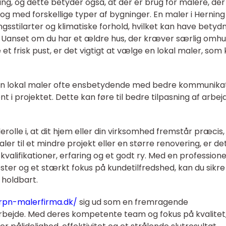
ling, og dette betyder også, at der er brug for malere, de
 og med forskellige typer af bygninger. En maler i Herning
sstilarter og klimatiske forhold, hvilket kan have betyd
r. Uanset om du har et ældre hus, der kræver særlig omhu
e et frisk pust, er det vigtigt at vælge en lokal maler, som
en lokal maler ofte ensbetydende med bedre kommunika
i projektet. Dette kan føre til bedre tilpasning af arbejde
erolle i, at dit hjem eller din virksomhed fremstår præcis
er til et mindre projekt eller en større renovering, er de
kvalifikationer, erfaring og et godt ry. Med en professione
nester og et stærkt fokus på kundetilfredshed, kan du sikre
 holdbart.
/rpn-malerfirma.dk/
sig ud som en fremragende
rbejde. Med deres kompetente team og fokus på kvalitet,