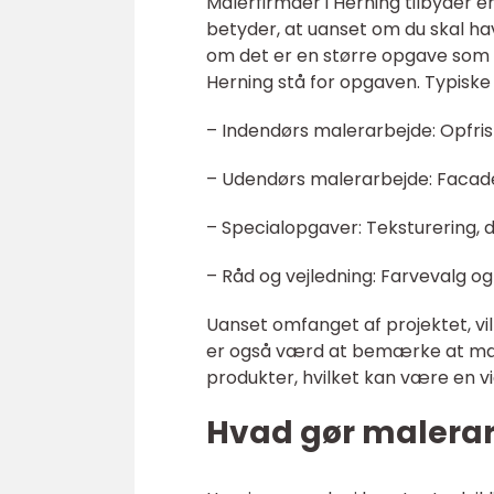
Malerfirmaer i Herning tilbyder en
betyder, at uanset om du skal have
om det er en større opgave som 
Herning stå for opgaven. Typiske 
– Indendørs malerarbejde: Opfrisk
– Udendørs malerarbejde: Facad
– Specialopgaver: Teksturering, 
– Råd og vejledning: Farvevalg og
Uanset omfanget af projektet, vil
er også værd at bemærke at mang
produkter, hvilket kan være en v
Hvad gør malerarb