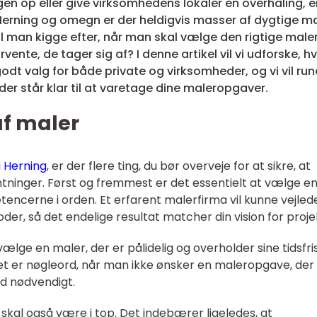
igen op eller give virksomhedens lokaler en overhaling, e
I Herning og omegn er der heldigvis masser af dygtige m
 man kigge efter, når man skal vælge den rigtige male
ente, de tager sig af? I denne artikel vil vi udforske, h
 godt valg for både private og virksomheder, og vi vil ru
er står klar til at varetage dine maleropgaver.
 af maler
i Herning
, er der flere ting, du bør overveje for at sikre, at
entninger. Først og fremmest er det essentielt at vælge e
encerne i orden. Et erfarent malerfirma vil kunne vejled
er, så det endelige resultat matcher din vision for proje
ælge en maler, der er pålidelig og overholder sine tidsfris
jdet er nøgleord, når man ikke ønsker en maleropgave, der
d nødvendigt.
 skal også være i top. Det indebærer ligeledes, at