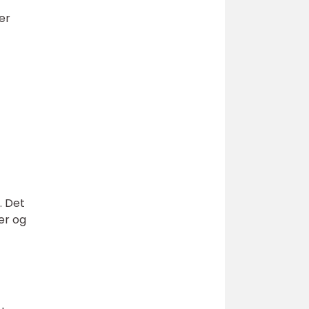
er
. Det
er og