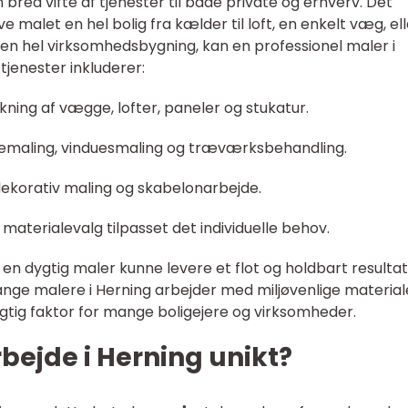
 bred vifte af tjenester til både private og erhverv. Det
 malet en hel bolig fra kælder til loft, en enkelt væg, ell
en hel virksomhedsbygning, kan en professionel maler i
tjenester inkluderer:
ning af vægge, lofter, paneler og stukatur.
emaling, vinduesmaling og træværksbehandling.
dekorativ maling og skabelonarbejde.
 materialevalg tilpasset det individuelle behov.
 en dygtig maler kunne levere et flot og holdbart resultat
e malere i Herning arbejder med miljøvenlige material
igtig faktor for mange boligejere og virksomheder.
ejde i Herning unikt?