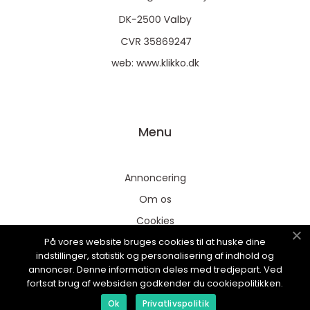
web:
www.klikko.dk
Menu
Annoncering
Om os
Cookies
På vores website bruges cookies til at huske dine
Kontakt os
indstillinger, statistik og personalisering af indhold og
Sitemap
annoncer. Denne information deles med tredjepart. Ved
fortsat brug af websiden godkender du cookiepolitikken.
Ok
Privatlivspolitik