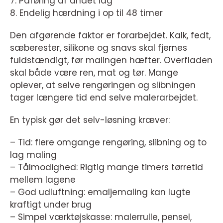
7. Påføring af andet lag
8. Endelig hærdning i op til 48 timer
Den afgørende faktor er forarbejdet. Kalk, fedt,
sæberester, silikone og snavs skal fjernes
fuldstændigt, før malingen hæfter. Overfladen
skal både være ren, mat og tør. Mange
oplever, at selve rengøringen og slibningen
tager længere tid end selve malerarbejdet.
En typisk gør det selv-løsning kræver:
– Tid: flere omgange rengøring, slibning og to
lag maling
– Tålmodighed: Rigtig mange timers tørretid
mellem lagene
– God udluftning: emaljemaling kan lugte
kraftigt under brug
– Simpel værktøjskasse: malerrulle, pensel,