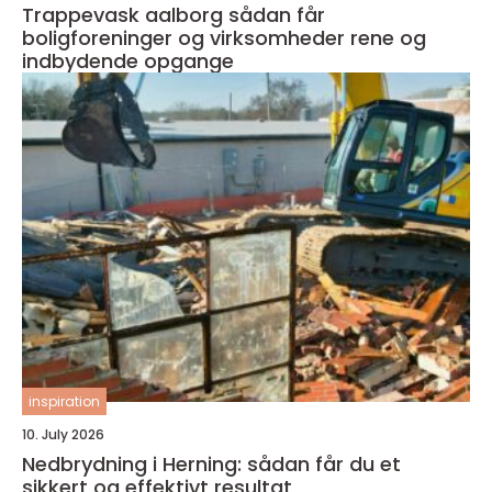
Trappevask aalborg sådan får
boligforeninger og virksomheder rene og
indbydende opgange
inspiration
10. July 2026
Nedbrydning i Herning: sådan får du et
sikkert og effektivt resultat