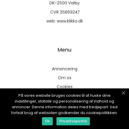
web:
www.klikko.dk
Menu
Annoncering
Om os
Cookies
På vores website bruges cookies til at huske dine
Kontakt os
indstillinger, statistik og personalisering af indhold og
Sitemap
annoncer. Denne information deles med tredjepart. Ved
fortsat brug af websiden godkender du cookiepolitikken.
Ok
Privatlivspolitik