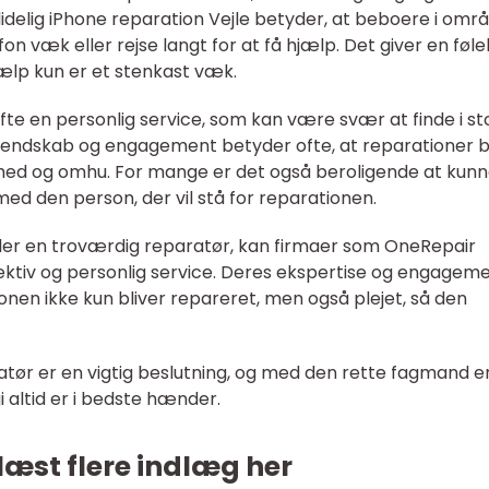
ålidelig iPhone reparation Vejle betyder, at beboere i omr
n væk eller rejse langt for at få hjælp. Det giver en føle
ælp kun er et stenkast væk.
fte en personlig service, som kan være svær at finde i st
kendskab og engagement betyder ofte, at reparationer 
 og omhu. For mange er det også beroligende at kun
ed den person, der vil stå for reparationen.
gler en troværdig reparatør, kan firmaer som OneRepair
ektiv og personlig service. Deres ekspertise og engageme
lefonen ikke kun bliver repareret, men også plejet, så den
tør er en vigtig beslutning, og med den rette fagmand e
 altid er i bedste hænder.
læst flere indlæg her