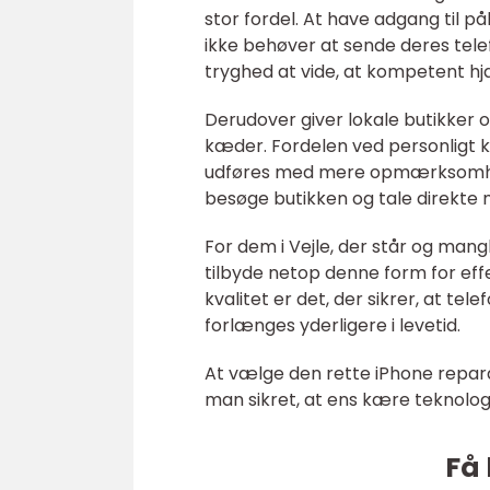
stor fordel. At have adgang til p
ikke behøver at sende deres telefo
tryghed at vide, at kompetent hj
Derudover giver lokale butikker o
kæder. Fordelen ved personligt 
udføres med mere opmærksomhed
besøge butikken og tale direkte m
For dem i Vejle, der står og man
tilbyde netop denne form for eff
kvalitet er det, der sikrer, at te
forlænges yderligere i levetid.
At vælge den rette iPhone repara
man sikret, at ens kære teknologi
Få 