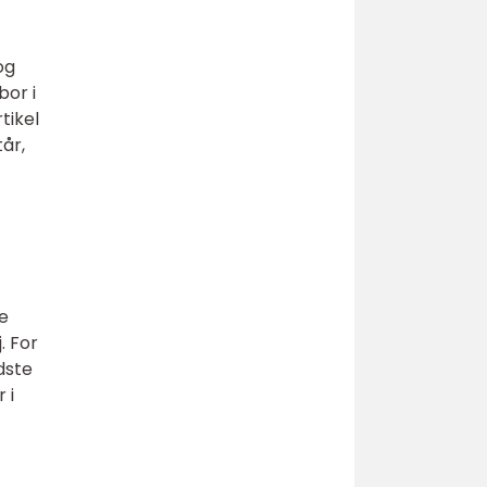
og
bor i
tikel
tår,
ke
. For
dste
 i