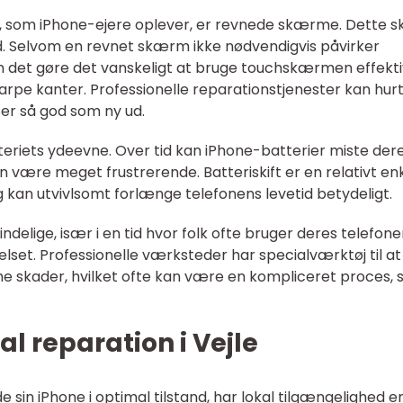
r, som iPhone-ejere oplever, er revnede skærme. Dette s
tød. Selvom en revnet skærm ikke nødvendigvis påvirker
an det gøre det vanskeligt at bruge touchskærmen effekti
pe kanter. Professionelle reparationstjenester kan hurt
er så god som ny ud.
eriets ydeevne. Over tid kan iPhone-batterier miste der
an være meget frustrerende. Batteriskift er en relativt en
 kan utvivlsomt forlænge telefonens levetid betydeligt.
delige, især i en tid hvor folk ofte bruger deres telefone
lset. Professionelle værksteder har specialværktøj til at
e skader, hvilket ofte kan være en kompliceret proces,
l reparation i Vejle
 sin iPhone i optimal tilstand, har lokal tilgængelighed e