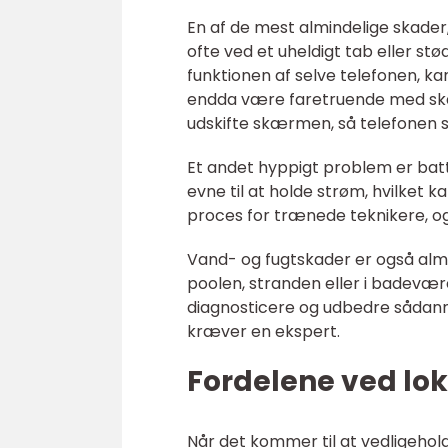
En af de mest almindelige skade
ofte ved et uheldigt tab eller s
funktionen af selve telefonen, k
endda være faretruende med skar
udskifte skærmen, så telefonen s
Et andet hyppigt problem er batt
evne til at holde strøm, hvilket k
proces for trænede teknikere, og
Vand- og fugtskader er også almin
poolen, stranden eller i badevære
diagnosticere og udbedre sådann
kræver en ekspert.
Fordelene ved loka
Når det kommer til at vedligeholde