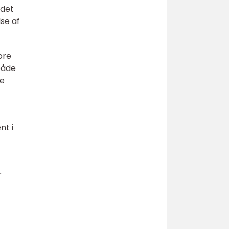
ådet
lse af
ore
både
ne
nt i
r