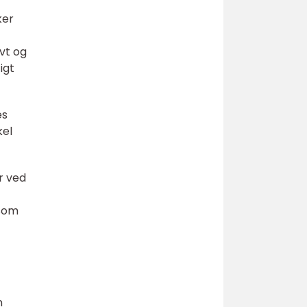
ker
vt og
igt
es
kel
r ved
 som
n