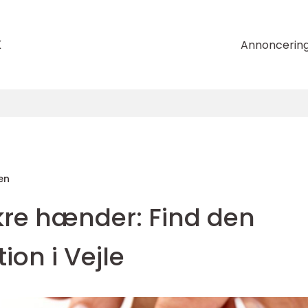
k
Annoncerin
en
ikre hænder: Find den
ion i Vejle