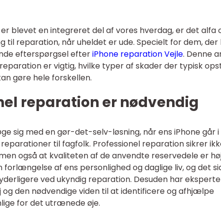
r blevet en integreret del af vores hverdag, er det alfa 
 til reparation, når uheldet er ude. Specielt for dem, der 
ende efterspørgsel efter
iPhone reparation Vejle
. Denne ar
 reparation er vigtig, hvilke typer af skader der typisk ops
an gøre hele forskellen.
nel reparation er nødvendig
øge sig med en gør-det-selv-løsning, når ens iPhone går i
reparationer til fagfolk. Professionel reparation sikrer ik
 men også at kvaliteten af de anvendte reservedele er høj
rlængelse af ens personlighed og daglige liv, og det si
derligere ved ukyndig reparation. Desuden har eksperter
j og den nødvendige viden til at identificere og afhjælpe
lige for det utrænede øje.