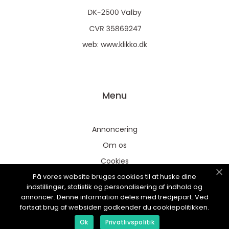
web:
www.klikko.dk
Menu
Annoncering
Om os
Cookies
På vores website bruges cookies til at huske dine
Kontakt os
indstillinger, statistik og personalisering af indhold og
Sitemap
annoncer. Denne information deles med tredjepart. Ved
fortsat brug af websiden godkender du cookiepolitikken.
Ok
Privatlivspolitik