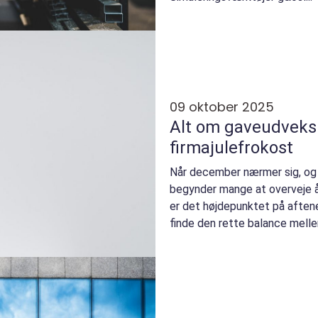
09 oktober 2025
Alt om gaveudveksli
firmajulefrokost
Når december nærmer sig, og j
begynder mange at overveje å
er det højdepunktet på aftene
finde den rette balance melle