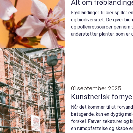
Alt om frøblandinger
Frøblandinger til bier spiller e
og biodiversitet. De giver bier
og pollenressourcer gennem 
understøtter planter, som er af
01 september 2025
Kunstnerisk fornye
Når det kommer til at forvandl
betagende, kan en dygtig maler
forskel. Farver, teksturer og 
en rumopfattelse og skabe en