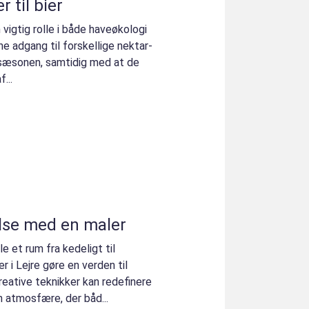
 til bier
n vigtig rolle i både haveøkologi
ne adgang til forskellige nektar-
sæsonen, samtidig med at de
...
lse med en maler
e et rum fra kedeligt til
 i Lejre gøre en verden til
kreative teknikker kan redefinere
 atmosfære, der båd...