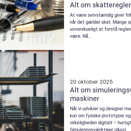
Alt om skatteregle
At være selvstændig giver fri
når det gælder skat. Mange op
uoverskueligt at forstå regle
være. Nå...
20 oktober 2025
Alt om simuleringsv
maskiner
Når vi udvikler og designer ma
kun om fysiske prototyper og 
virkeligheden digitalt – hurtig
Simuleringsværktøjer g&osl...