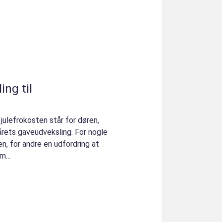
ng til
ulefrokosten står for døren,
rets gaveudveksling. For nogle
n, for andre en udfordring at
m...