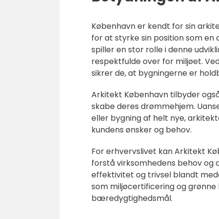
København er kendt for sin arkite
for at styrke sin position som e
spiller en stor rolle i denne udvi
respektfulde over for miljøet. V
sikrer de, at bygningerne er hold
Arkitekt København tilbyder også 
skabe deres drømmehjem. Uanset 
eller bygning af helt nye, arkite
kundens ønsker og behov.
For erhvervslivet kan Arkitekt K
forstå virksomhedens behov og a
effektivitet og trivsel blandt me
som miljøcertificering og grønn
bæredygtighedsmål.