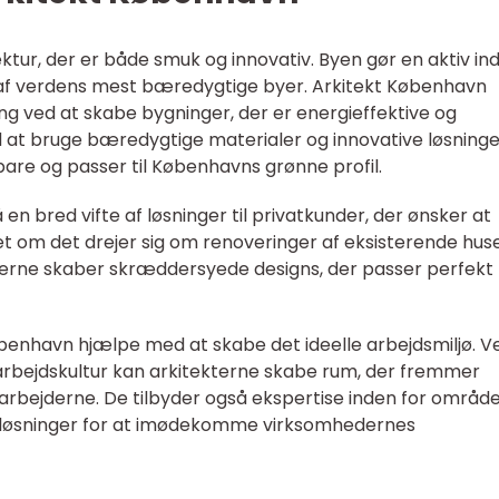
ktur, der er både smuk og innovativ. Byen gør en aktiv in
n af verdens mest bæredygtige byer. Arkitekt København
kling ved at skabe bygninger, der er energieffektive og
ed at bruge bæredygtige materialer og innovative løsning
bare og passer til Københavns grønne profil.
en bred vifte af løsninger til privatkunder, der ønsker at
om det drejer sig om renoveringer af eksisterende hus
kterne skaber skræddersyede designs, der passer perfekt t
øbenhavn hjælpe med at skabe det ideelle arbejdsmiljø. V
rbejdskultur kan arkitekterne skabe rum, der fremmer
darbejderne. De tilbyder også ekspertise inden for områd
e løsninger for at imødekomme virksomhedernes