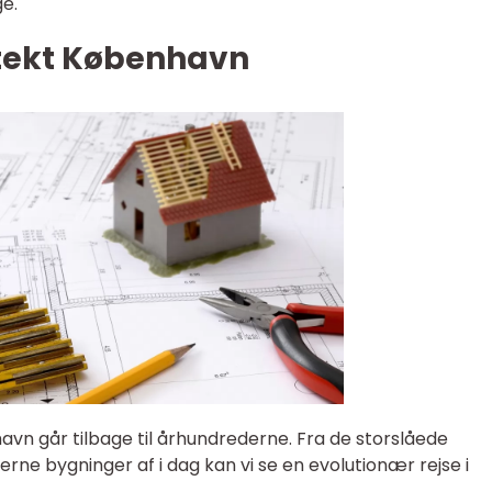
e.
itekt København
havn går tilbage til århundrederne. Fra de storslåede
rne bygninger af i dag kan vi se en evolutionær rejse i