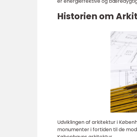
er energieffektive og bæredygtig
Historien om Ark
Udviklingen af arkitektur i Køben
monumenter i fortiden til de mode
Københavns arkitektur.