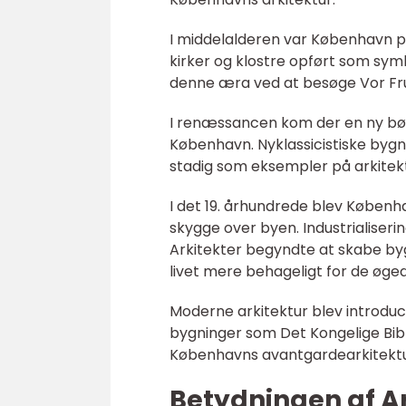
I middelalderen var København 
kirker og klostre opført som sym
denne æra ved at besøge Vor Fru
I renæssancen kom der en ny bølg
København. Nyklassicistiske bygn
stadig som eksempler på arkitekt
I det 19. århundrede blev Københa
skygge over byen. Industrialiserin
Arkitekter begyndte at skabe by
livet mere behageligt for de øged
Moderne arkitektur blev introduce
bygninger som Det Kongelige Bibli
Københavns avantgardearkitektur
Betydningen af A