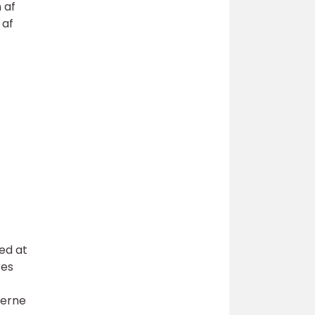
 af
 af
ed at
res
terne