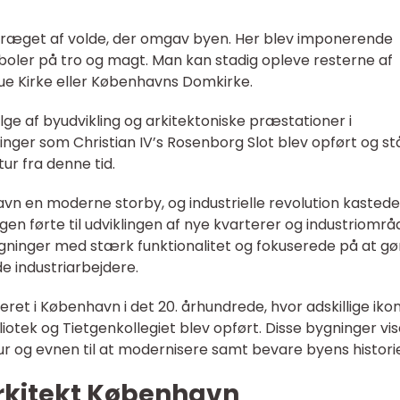
præget af volde, der omgav byen. Her blev imponerende
boler på tro og magt. Man kan stadig opleve resterne af
e Kirke eller Københavns Domkirke.
e af byudvikling og arkitektoniske præstationer i
inger som Christian IV’s Rosenborg Slot blev opført og st
ur fra denne tid.
vn en moderne storby, og industrielle revolution kastede
gen førte til udviklingen af nye kvarterer og industriområ
gninger med stærk funktionalitet og fokuserede på at gø
e industriarbejdere.
ret i København i det 20. århundrede, hvor adskillige iko
otek og Tietgenkollegiet blev opført. Disse bygninger vis
 og evnen til at modernisere samt bevare byens historie
rkitekt København