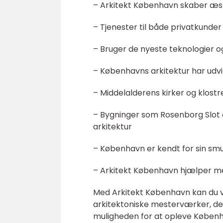
– Arkitekt København skaber æste
– Tjenester til både privatkunder
– Bruger de nyeste teknologier o
– Københavns arkitektur har udv
– Middelalderens kirker og klostr
– Bygninger som Rosenborg Slot 
arkitektur
– København er kendt for sin sm
– Arkitekt København hjælper m
Med Arkitekt København kan du væ
arkitektoniske mesterværker, der
muligheden for at opleve Københav