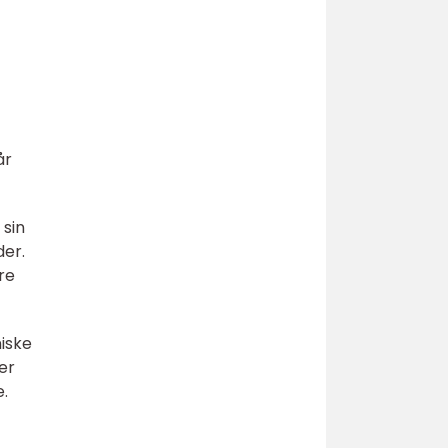
år
 sin
der.
re
niske
er
.