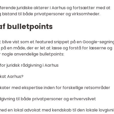
førende juridiske aktører i Aarhus og fortsætter med at
g bistand til både privatpersoner og virksomheder.
af bulletpoints
t blive vist som et featured snippet på en Google-søgnin
n på en måde, der er let at læse og forstå for læserne og
nogle anvendelige bulletpoints:
r juridisk rådgivning i Aarhus
okat Aarhus?
ater med ekspertise inden for forskellige retsområder
ådgivning til både privatpersoner og erhvervslivet
ed en lokal advokat med kendskab til den lokale lovgivn