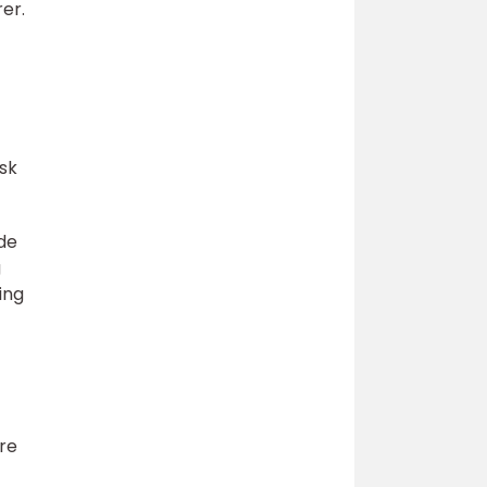
er.
isk
ede
g
ing
re