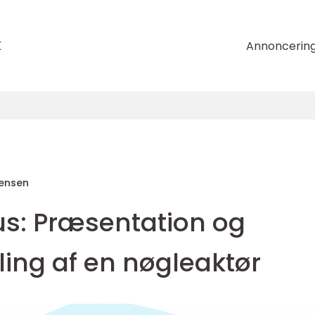
k
Annoncerin
tensen
s: Præsentation og
kling af en nøgleaktør