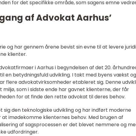
 inden for det specifikke område, som sagens emne vedrør
gang af Advokat Aarhus’
ie og har gennem årene bevist sin evne til at levere jurid
ine klienter.
advokatfirmaer i Aarhus i begyndelsen af det 20. århundr
il en betydningsfuld udvikling. I takt med byens vækst o
r flere advokatvirksomheder etableret sig. Denne udvikl
 miljø, som i sidste ende har gavnet klienterne, der får
eden for at finde den rette advokat til deres behov.
t sig den teknologiske udvikling og har indført moderne
r at imødekomme klienternes behov. Med brugen af
alisering af sagsprocessen er det blevet nemmere og me
iske udfordringer.