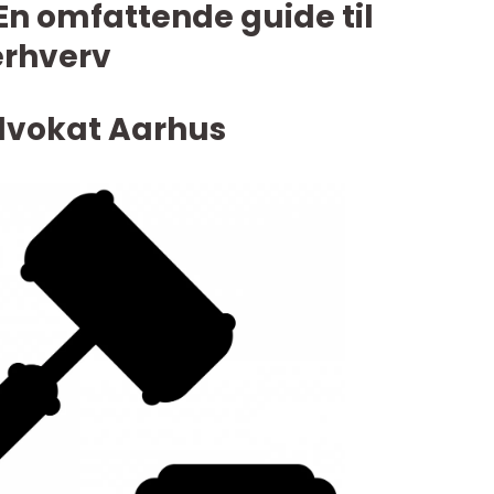
En omfattende guide til
erhverv
Advokat Aarhus