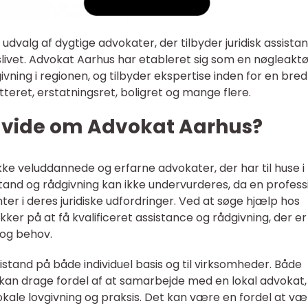
udvalg af dygtige advokater, der tilbyder juridisk assistan
ivet. Advokat Aarhus har etableret sig som en nøgleaktø
givning i regionen, og tilbyder ekspertise inden for en bred
teret, erstatningsret, boligret og mange flere.
t vide om Advokat Aarhus?
e veluddannede og erfarne advokater, der har til huse i
istand og rådgivning kan ikke undervurderes, da en profess
ter i deres juridiske udfordringer. Ved at søge hjælp hos
er på at få kvalificeret assistance og rådgivning, der er
 og behov.
bistand på både individuel basis og til virksomheder. Både
kan drage fordel af at samarbejde med en lokal advokat,
okale lovgivning og praksis. Det kan være en fordel at væ