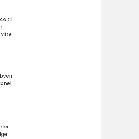
ce til
r
 vifte
 byen
ionel
 der
lge