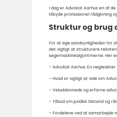
I dag er Advokat Aarhus en af de 
tilbyde professionel rådgivning o
Struktur og brug 
For at øge sandsynligheden for a
det vigtigt at strukturere tekste
søgemaskinealgoritmerne. Her er 
– Advokat Aarhus: En nøgleaktør fo
– Hvad er vigtigt at vide om Adv
– Veluddannede og erfarne advok
– Tilbud om juridisk bistand og r
– Fordelene ved at samarbejde m