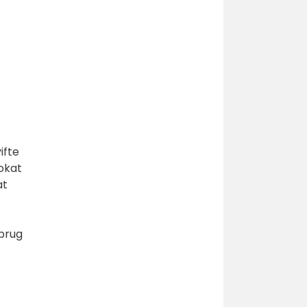
ifte
vokat
at
 brug